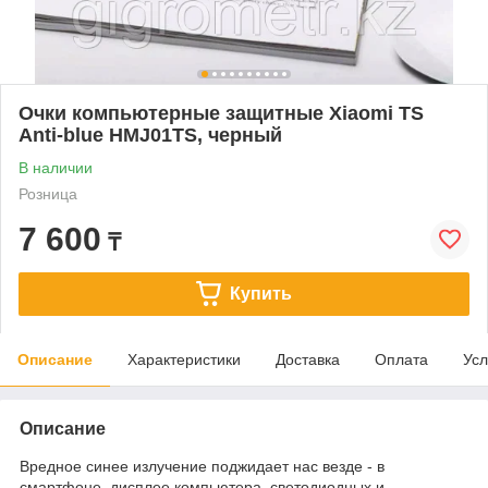
Очки компьютерные защитные Xiaomi TS
Anti-blue HMJ01TS, черный
В наличии
Розница
7 600
₸
Купить
Описание
Характеристики
Доставка
Оплата
Усл
Описание
Вредное синее излучение поджидает нас везде - в
смартфоне, дисплее компьютера, светодиодных и