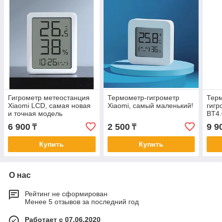
Гигрометр метеостанция
Термометр-гигрометр
Терм
Xiaomi LCD, самая новая
Xiaomi, самый маленький!
гигр
и точная модель
BT4.
Elect
6 900
2 500
9 9
₸
₸
Купить
Купить
О нас
Рейтинг не сформирован
Менее 5 отзывов за последний год
Работает с 07.06.2020