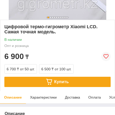
Цифровой термо-гигрометр Xiaomi LCD.
Самая точная модель.
В наличии
Опт и розница
6 900
₸
6 700 ₸
от 50 шт.
6 500 ₸
от 100 шт.
Купить
Описание
Характеристики
Доставка
Оплата
Усл
Описание