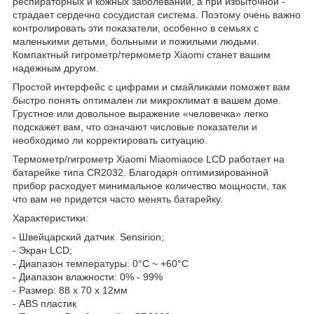
респираторных и кожных заболеваний, а при избыточной -
страдает сердечно сосудистая система. Поэтому очень важно
контролировать эти показатели, особенно в семьях с
маленькими детьми, больными и пожилыми людьми.
Компактный гигрометр/термометр Xiaomi станет вашим
надежным другом.
Простой интерфейс с цифрами и смайликами поможет вам
быстро понять оптимален ли микроклимат в вашем доме.
Грустное или довольное выражение «человечка» легко
подскажет вам, что означают числовые показатели и
необходимо ли корректировать ситуацию.
Термометр/гигрометр Xiaomi Miaomiaoce LCD работает на
батарейке типа CR2032. Благодаря оптимизированной
прибор расходует минимальное количество мощности, так
что вам не придется часто менять батарейку.
Характеристики:
- Швейцарский датчик Sensirion;
- Экран LCD;
- Диапазон температуры: 0°С ~ +60°С
- Диапазон влажности: 0% - 99%
- Размер: 88 х 70 х 12мм
- ABS пластик