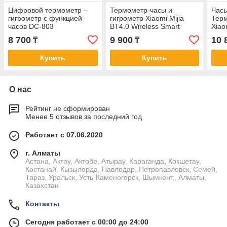
Цифровой термометр –
Термометр-часы и
Час
гигрометр с функцией
гигрометр Xiaomi Mijia
Терм
часов DC-803
BT4.0 Wireless Smart
Xiao
Electric Digital Clock
8 700
9 900
10 
₸
₸
Купить
Купить
О нас
Рейтинг не сформирован
Менее 5 отзывов за последний год
Работает с 07.06.2020
г. Алматы
Астана, Актау, Актобе, Атырау, Караганда, Кокшетау,
Костанай, Кызылорда, Павлодар, Петропавловск, Семей,
Тараз, Уральск, Усть-Каменогорск, Шымкент,, Алматы,
Казахстан
Контакты
Сегодня работает с 00:00 до 24:00