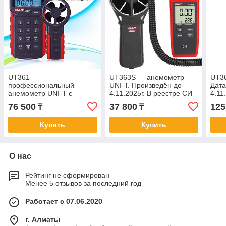
UT361 —
UT363S — анемометр
UT36
профессиональный
UNI-T. Произведён до
Дата
анемометр UNI-T с
4.11.2025г. В реестре СИ
4.11
измерением скорости,
РК.
РК
76 500
37 800
125
₸
₸
объёма воздуха и
температуры. 2026 г.в.
Купить
Купить
О нас
Рейтинг не сформирован
Менее 5 отзывов за последний год
Работает с 07.06.2020
г. Алматы