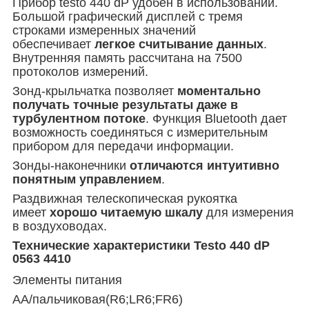
Прибор testo 440 dP удобен в использовании.
Большой графический дисплей с тремя
строками измеренных значений
обеспечивает
легкое считывание данных
.
Внутренняя память рассчитана на 7500
протоколов измерений.
Зонд-крыльчатка позволяет
моментально
получать точные результаты даже в
турбулентном потоке
. Функция Bluetooth дает
возможность соединяться с измерительным
прибором для передачи информации.
Зонды-наконечники
отличаются интуитивно
понятным управлением
.
Раздвижная телескопическая рукоятка
имеет
хорошо читаемую шкалу
для измерения
в воздуховодах.
Технические характеристики Testo 440 dP
0563 4410
Элементы питания
AA/пальчиковая(R6;LR6;FR6)