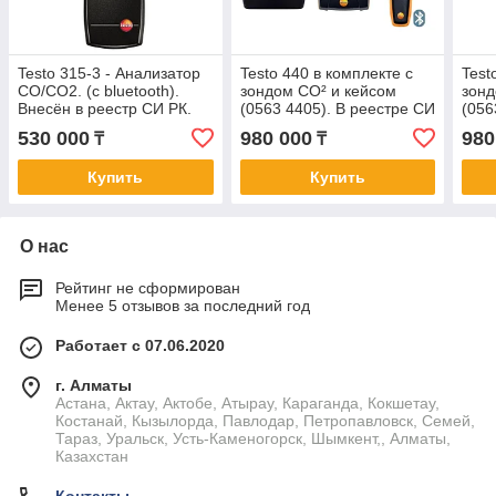
Testo 315-3 - Анализатор
Testo 440 в комплекте с
Test
CO/CO2. (с bluetooth).
зондом СО² и кейсом
зонд
Внесён в реестр СИ РК.
(0563 4405). В реестре СИ
(056
РК.
РК.
530 000
980 000
980
₸
₸
Купить
Купить
О нас
Рейтинг не сформирован
Менее 5 отзывов за последний год
Работает с 07.06.2020
г. Алматы
Астана, Актау, Актобе, Атырау, Караганда, Кокшетау,
Костанай, Кызылорда, Павлодар, Петропавловск, Семей,
Тараз, Уральск, Усть-Каменогорск, Шымкент,, Алматы,
Казахстан