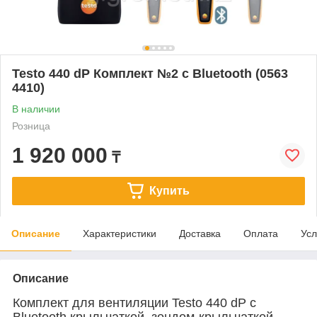
Testo 440 dP Комплект №2 с Bluetooth (0563
4410)
В наличии
Розница
1 920 000
₸
Купить
Описание
Характеристики
Доставка
Оплата
Усл
Описание
Комплект для вентиляции Testo 440 dP с
Bluetooth крыльчаткой, зондом-крыльчаткой