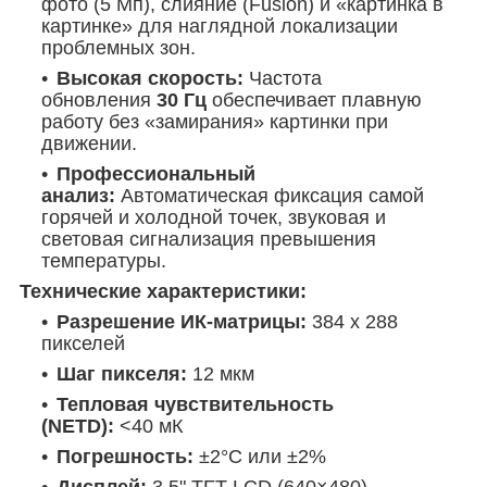
фото (5 Мп), слияние (Fusion) и «картинка в
картинке» для наглядной локализации
проблемных зон.
Высокая скорость:
Частота
обновления
30 Гц
обеспечивает плавную
работу без «замирания» картинки при
движении.
Профессиональный
анализ:
Автоматическая фиксация самой
горячей и холодной точек, звуковая и
световая сигнализация превышения
температуры.
Технические характеристики:
Разрешение ИК-матрицы:
384 x 288
пикселей
Шаг пикселя:
12 мкм
Тепловая чувствительность
(NETD):
<40 мК
Погрешность:
±2°C или ±2%
Дисплей:
3.5" TFT LCD (640×480)