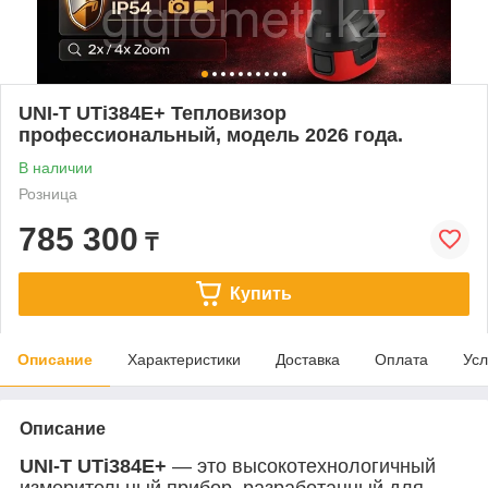
UNI-T UTi384E+ Тепловизор
профессиональный, модель 2026 года.
В наличии
Розница
785 300
₸
Купить
Описание
Характеристики
Доставка
Оплата
Усл
Описание
UNI-T UTi384E+
— это высокотехнологичный
измерительный прибор, разработанный для