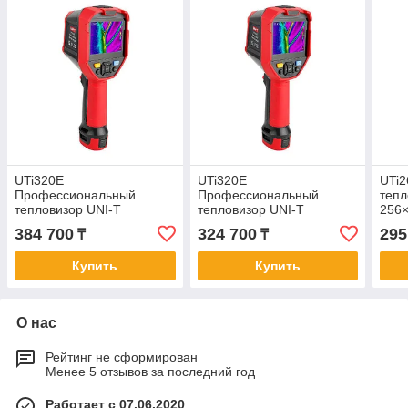
UTi320E
UTi320E
UTi2
Профессиональный
Профессиональный
тепл
тепловизор UNI-T
тепловизор UNI-T
256×
при
384 700
324 700
295
₸
₸
моби
~ 5
Купить
Купить
О нас
Рейтинг не сформирован
Менее 5 отзывов за последний год
Работает с 07.06.2020