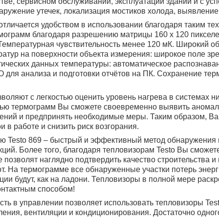
стве, сервисном обслуживании, эксплуатации зданий и с у
аружение утечек, локализация мостиков холода, выявлени
 отличается удобством в использовании благодаря таким те
мограмм благодаря разрешению матрицы 160 x 120 пиксел
Температурная чувствительность менее 120 мК. Широкий о
атур на поверхности объекта измерения: широкое поле зр
ических данных температуры: автоматическое распознавание
для анализа и подготовки отчётов на ПК. Сохранение те
воляют с легкостью оценить уровень нагрева в системах ни
ью термограмм Вы сможете своевременно выявить аномаль
ений и предпринять необходимые меры. Таким образом, Ва
 в работе и снизить риск возгорания.
ью Testo 869 – быстрый и эффективный метод обнаружения
ций. Более того, благодаря тепловизорам Testo Вы сможет
 позволят наглядно подтвердить качество строительства 
т. На термограмме все обнаруженные участки потерь энер
ции будут, как на ладони. Тепловизоры в полной мере рас
онтактным способом!
ость в управлении позволяет использовать тепловизоры Tes
ления, вентиляции и кондиционирования. Достаточно одного