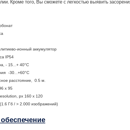
ии. Кроме того, Вы сможете с легкостью выявить засорения
рбонат
са
литиево-ионный аккумулятор
са IP54
, - 15...+ 40°C
ия -30...+60°C
ное расстояние, 0.5 м.
96 x 95
olution, px 160 x 120
1.6 Гб / > 2.000 изображений)
 обеспечение