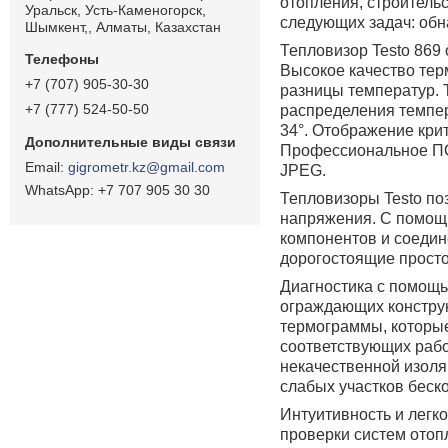
отопления, строитель
Уральск, Усть-Каменогорск,
следующих задач: обн
Шымкент,, Алматы, Казахстан
Тепловизор Testo 869
Высокое качество тер
+7 (707) 905-30-30
разницы температур. 
+7 (777) 524-50-50
распределения темпер
34°. Отображение крит
Профессиональное ПО 
gigrometr.kz@gmail.com
JPEG.
+7 707 905 30 30
Тепловизоры Testo поз
напряжения. С помощ
компонентов и соедин
дорогостоящие простои
Диагностика с помощ
ограждающих конструк
термограммы, которые
соответствующих рабо
некачественной изоля
слабых участков беск
Интуитивность и легк
проверки систем отоп