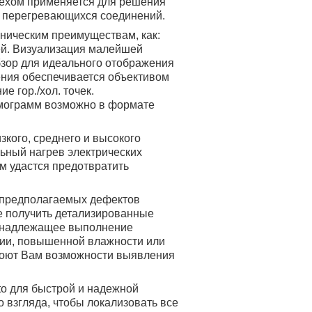
спехом применяется для решения
е перегревающихся соединений.
хническим преимуществам, как:
ей. Визуализация малейшей
бзор для идеального отображения
ения обеспечивается объективом
 гор./хол. точек.
рмограмм возможно в формате
зкого, среднего и высокого
ный нагрев электрических
м удастся предотвратить
 предполагаемых дефектов
е получить детализированные
и надлежащее выполнение
гии, повышенной влажности или
кроют Вам возможности выявления
to для быстрой и надежной
 взгляда, чтобы локализовать все