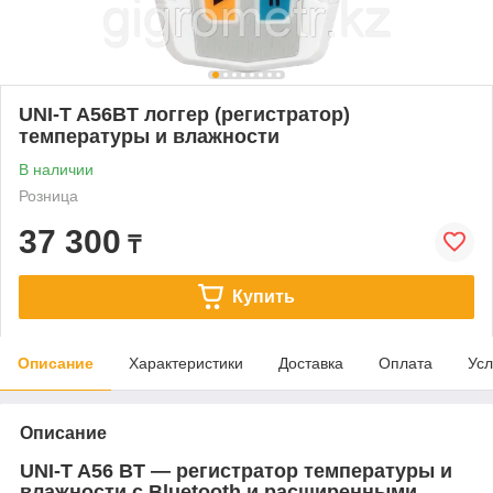
UNI-T A56BT логгер (регистратор)
температуры и влажности
В наличии
Розница
37 300
₸
Купить
Описание
Характеристики
Доставка
Оплата
Усл
Описание
UNI-T A56 BT — регистратор температуры и
влажности с Bluetooth и расширенными