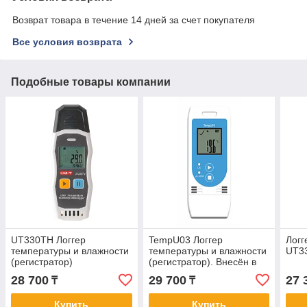
Возврат товара в течение 14 дней за счет покупателя
Все условия возврата
Подобные товары компании
UT330TH Логгер
TempU03 Логгер
Логг
температуры и влажности
температуры и влажности
UT3
(регистратор)
(регистратор). Внесён в
реестр СИ РК
28 700
29 700
27 
₸
₸
Купить
Купить