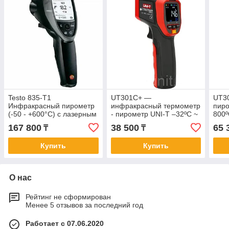
Testo 835-T1
UT301C+ —
UT3
Инфракрасный пирометр
инфракрасный термометр
пиро
(-50 - +600°C) с лазерным
- пирометр UNI-T –32ºC ~
800º
указателем и оптическим
600ºC. В реестре СИ РК.
167 800
38 500
65 
₸
₸
разрешением 50:1
Купить
Купить
О нас
Рейтинг не сформирован
Менее 5 отзывов за последний год
Работает с 07.06.2020