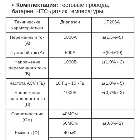
Комплектация:
тестовые провода,
батареи, НТС-датчик температуры.
Технические
Диапазон
UT206А+
характеристики
Переменный ток
1000А
±(1,5%+5)
(А)
Пусковой ток (А)
600А
±(5%+10)
Напряжение
1000В
±(1,0%＋2)
переменного тока
(В)
Частота ACV (Гц)
10 Гц～10 кГц
±(1,0%＋5)
Напряжение
1000В
±(0,7%＋3)
постоянного тока
(В)
Сопротивление
40МОм
(Ом)
60МОм
±(0,8%+2)
Емкость (Ф)
40 мФ