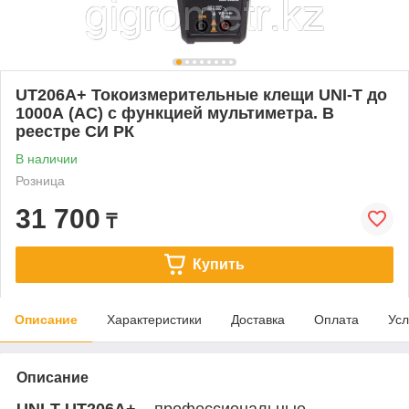
UT206A+ Токоизмерительные клещи UNI-T до
1000А (AC) с функцией мультиметра. В
реестре СИ РК
В наличии
Розница
31 700
₸
Купить
Описание
Характеристики
Доставка
Оплата
Усл
Описание
UNI-T UT206A+
– профессиональные