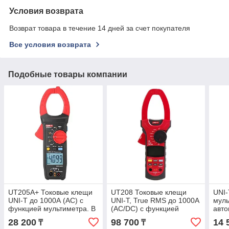
Условия возврата
Возврат товара в течение 14 дней за счет покупателя
Все условия возврата
Подобные товары компании
UT205A+ Токовые клещи
UT208 Токовые клещи
UNI
UNI-T до 1000А (AC) с
UNI-T, True RMS до 1000А
муль
функцией мультиметра. В
(AC/DC) с функцией
авт
реестре СИ РК
мультиметра.
диап
28 200
98 700
14 
₸
₸
NCV.