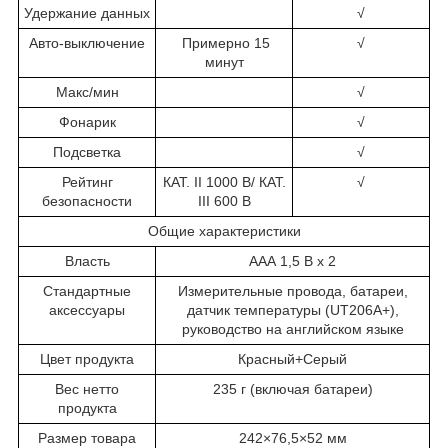
Удержание данных
√
Авто-выключение
Примерно 15
√
минут
Макс/мин
√
Фонарик
√
Подсветка
√
Рейтинг
КАТ. II 1000 В/ КАТ.
√
безопасности
III 600 В
Общие характеристики
Власть
ААА 1,5 В х 2
Стандартные
Измерительные провода, батареи,
аксессуары
датчик температуры (UT206A+),
руководство на английском языке
Цвет продукта
Красный+Серый
Вес нетто
235 г (включая батареи)
продукта
Размер товара
242×76,5×52 мм