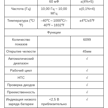
60 мФ
±(4%+5)
Частота (Гц)
10,00 Гц ~ 10,00
±(0,1%+4)
МГц
Температура (℃/
–40℃～1000℃/–
±4℃/±5℉
℉)
40℉～1832℉
Функции
Количество
6099
показов
Открытие челюсти
45мм
Автоматический
√
диапазон
Рабочий цикл
√
НТС
√
Проверка диодов
√
Преемственность
√
Индикация низкого
<2,5 В
√
заряда батареи
приблизительно