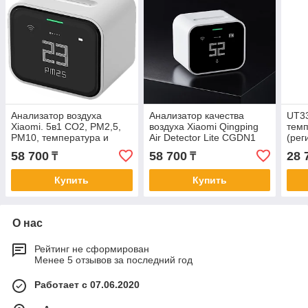
Анализатор воздуха
Анализатор качества
UT3
Xiaomi. 5в1 CО2, PM2,5,
воздуха Xiaomi Qingping
темп
PM10, температура и
Air Detector Lite CGDN1
(рег
влажность
58 700
58 700
28 
₸
₸
Купить
Купить
О нас
Рейтинг не сформирован
Менее 5 отзывов за последний год
Работает с 07.06.2020