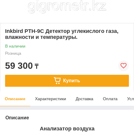
Inkbird PTH-9C Детектор углекислого газа,
влажности и температуры.
В наличии
Розница
59 300
₸
Купить
Описание
Характеристики
Доставка
Оплата
Усл
Описание
Анализатор воздуха