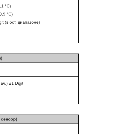
5,1 °C)
99,9 °C)
git (в ост. диапазоне)
))
ач.) ±1 Digit
 сенсор)