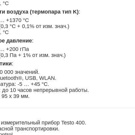
1 °C
и воздуха (термопара тип K)
:
 … +1370 °C
0,3 °C + 0,1% от изм. знач.)
1 °C
е давление
:
 … +200 гПа
0,3 Па + 1% от изм. знач.)
тики
:
0 000 значений.
uetooth®, USB, WLAN.
атура: -5 … +45 °C.
: до 10 часов непрерывной работы.
 95 x 39 мм.
измерительный прибор Testo 400.
асной транспортировки.
ntrol.