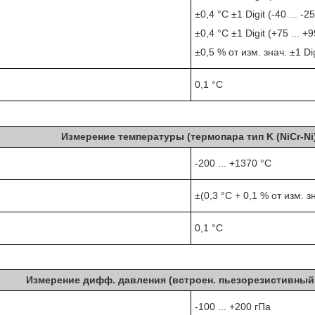
±0,4 °C ±1 Digit (-40 ... -2
±0,4 °C ±1 Digit (+75 ... +
±0,5 % от изм. знач. ±1 Di
0,1 °C
Измерение температуры (термопара тип K (NiCr-Ni
-200 ... +1370 °C
±(0,3 °C + 0,1 % от изм. зн
0,1 °C
Измерение дифф. давления (встроен. пьезорезистивный
-100 ... +200 гПа