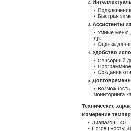
Интеллектуал
Подключение 
Быстрая заме
Ассистенты и
Умные меню д
др.
Оценка данны
Удобство исп
Сенсорный ди
Программное 
Создание отч
Долговременн
Возможность 
мониторинга ка
Технические харак
Измерение темпер
Диапазон: -40 
Погрешность: ±