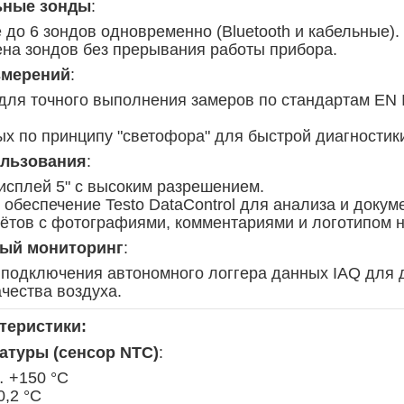
ьные зонды
:
до 6 зондов одновременно (Bluetooth и кабельные).
на зондов без прерывания работы прибора.
змерений
:
ля точного выполнения замеров по стандартам EN 
х по принципу "светофора" для быстрой диагностик
ользования
:
сплей 5" с высоким разрешением.
обеспечение Testo DataControl для анализа и докум
ётов с фотографиями, комментариями и логотипом н
ый мониторинг
:
подключения автономного логгера данных IAQ для 
чества воздуха.
теристики:
атуры (сенсор NTC)
:
… +150 °C
0,2 °C