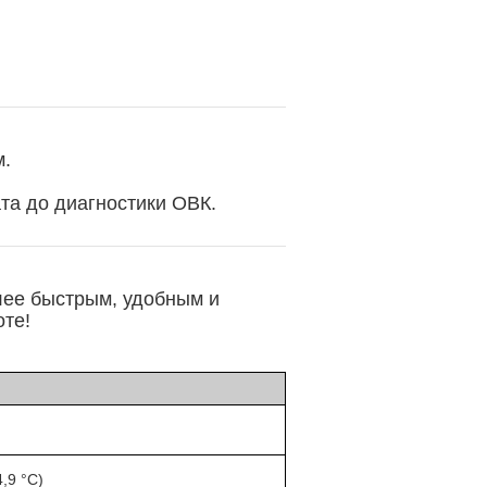
м.
та до диагностики ОВК.
лее быстрым, удобным и
оте!
4,9 °C)