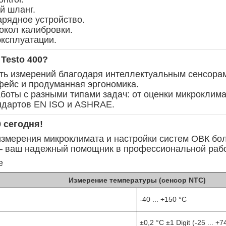
й шланг.
арядное устройство.
окол калибровки.
эксплуатации.
Testo 400?
ть измерений благодаря интеллектуальным сенсора
ейс и продуманная эргономика.
боты с разными типами задач: от оценки микроклима
ндартов EN ISO и ASHRAE.
0 сегодня!
измерения микроклимата и настройки систем ОВК бо
 — ваш надежный помощник в профессиональной раб
е
Измерение температуры (сенсор NTC)
-40 ... +150 °C
±0,2 °C ±1 Digit (-25 ... +7