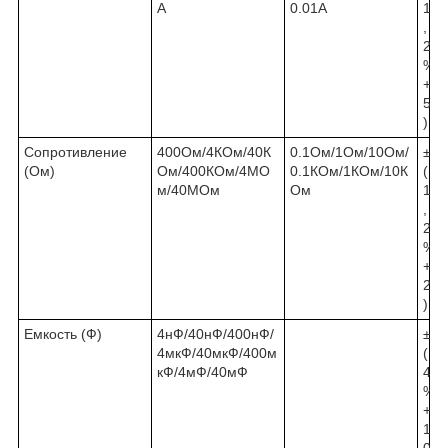
А
0.01А
1
,
2
%
+
5
)
Сопротивление
400Ом/4КОм/40К
0.1Ом/1Ом/10Ом/
±
(Ом)
Ом/400КОм/4МО
0.1КОм/1КОм/10К
(
м/40МОм
Ом
1
,
2
%
+
2
)
Емкость (Ф)
4нФ/40нФ/400нФ/
±
4мкФ/40мкФ/400м
(
кФ/4мФ/40мФ
4
%
+
1
0