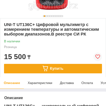
UNI-T UT136C+ Цифровой мультиметр с
измерением температуры и автоматическим
выбором диапазонов.В реестре СИ РК
В наличии
Розница
15 500
₸
Купить
Описание
Характеристики
Доставка
Оплата
Усл
Описание
UNI-T UT136C+ — универсальный цифровой