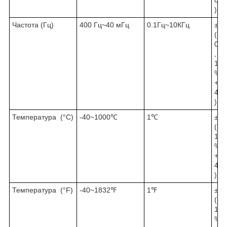
)
Частота (Гц)
400 Гц~40 мГц
0.1Гц~10КГц
±
(
0
,
1
%
+
4
)
Температура (°C)
-40~1000℃
1℃
±
(
1
%
+
4
)
Температура (°F)
-40~1832℉
1℉
±
(
1
%