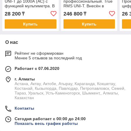
UNI-T до 1000А (AC) с
профессиональный. True
Про
функцией мультиметра. В
RMS UNI-T. Внесён в
цифр
реестре СИ РК
реестр СИ РК.
True
28 200
246 800
26 
₸
₸
внес
Купить
Купить
О нас
Рейтинг не сформирован
Менее 5 отзывов за последний год
Работает с 07.06.2020
г. Алматы
Астана, Актау, Актобе, Атырау, Караганда, Кокшетау,
Костанай, Кызылорда, Павлодар, Петропавловск, Семей,
Тараз, Уральск, Усть-Каменогорск, Шымкент,, Алматы,
Казахстан
Контакты
Сегодня работает с 00:00 до 24:00
Показать весь график работы