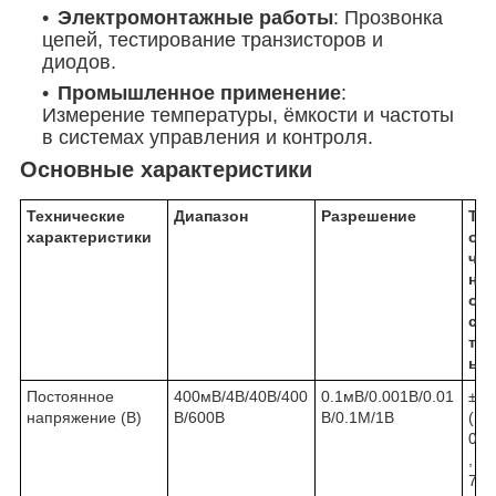
Электромонтажные работы
: Прозвонка
цепей, тестирование транзисторов и
диодов.
Промышленное применение
:
Измерение температуры, ёмкости и частоты
в системах управления и контроля.
Основные характеристики
Технические
Диапазон
Разрешение
Т
характеристики
о
ч
н
о
с
т
ь
Постоянное
400мВ/4В/40В/400
0.1мВ/0.001В/0.01
±
напряжение (В)
В/600В
В/0.1М/1В
(
0
,
7