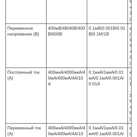
%
+
3
)
Переменное
400мВ/4В/40В/400
0.1мВ/0.001В/0.01
±
напряжение (В)
В/600В
В/0.1М/1В
(
1
%
+
3
)
Постоянный ток
400мкА/4000мкА/4
0.1мкА/1мкА/0.01
±
(А)
0мА/400мА/4А/10
мА/0.1мА/0.001А/
(
А
0.01А
1
,
3
%
+
5
)
Переменный ток
400мкА/4000мкА/4
0.1мкА/1мкА/0.01
±
(А)
0мА/400мА/4А/10
мА/0.1мА/0.001А/
(