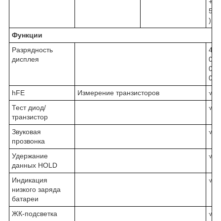
+
5
)
Функции
Разрядность
4
дисплея
0
0
0
hFE
Измерение транзисторов
√
Тест диод/
√
транзистор
Звуковая
√
прозвонка
Удержание
√
данных HOLD
Индикация
√
низкого заряда
батареи
ЖК-подсветка
√