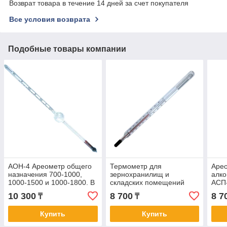
Возврат товара в течение 14 дней за счет покупателя
Все условия возврата
Подобные товары компании
АОН-4 Ареометр общего
Термометр для
Арео
назначения 700-1000,
зернохранилищ и
алко
1000-1500 и 1000-1800. В
складских помещений
АСП-
реестре СИ РК.
ТС-7-М1 исп.2. В реестре
70%,
10 300
8 700
8 7
₸
₸
СИ РК
СИ Р
Купить
Купить