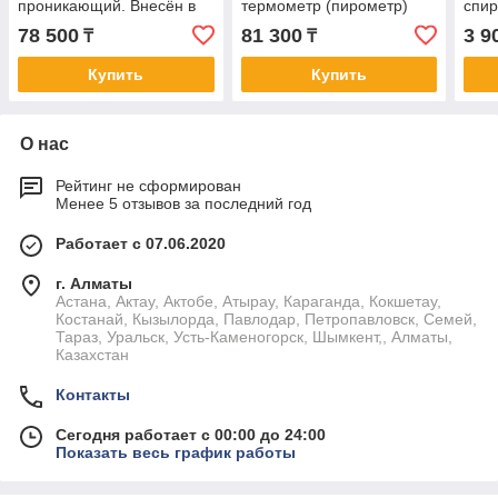
проникающий. Внесён в
термометр (пирометр)
спир
реестр средств измерений
-50...+500°C., 0560 8312
соде
78 500
81 300
3 9
₸
₸
Казахстана.
Купить
Купить
О нас
Рейтинг не сформирован
Менее 5 отзывов за последний год
Работает с 07.06.2020
г. Алматы
Астана, Актау, Актобе, Атырау, Караганда, Кокшетау,
Костанай, Кызылорда, Павлодар, Петропавловск, Семей,
Тараз, Уральск, Усть-Каменогорск, Шымкент,, Алматы,
Казахстан
Контакты
Сегодня работает с 00:00 до 24:00
Показать весь график работы