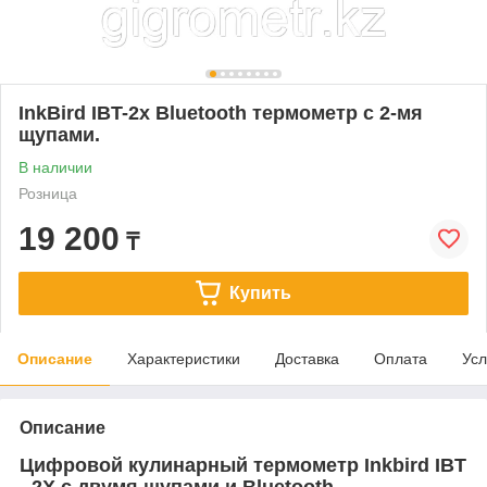
InkBird IBT-2x Bluetooth термометр c 2-мя
щупами.
В наличии
Розница
19 200
₸
Купить
Описание
Характеристики
Доставка
Оплата
Усл
Описание
Цифровой кулинарный термометр Inkbird IBT
- 2X с двумя щупами и Bluetooth