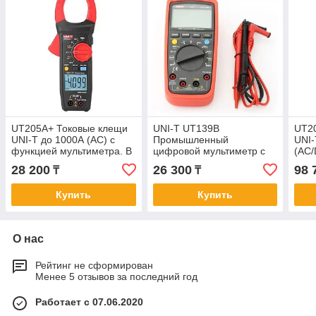
UT205A+ Токовые клещи
UNI-T UT139B
UT2
UNI-T до 1000А (AC) с
Промышленный
UNI-
функцией мультиметра. В
цифровой мультиметр с
(AC/
реестре СИ РК
True RMS и VFC,
муль
28 200
26 300
98 
₸
₸
внесённый в реестр РК
Купить
Купить
О нас
Рейтинг не сформирован
Менее 5 отзывов за последний год
Работает с 07.06.2020