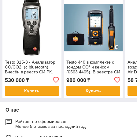
Testo 315-3 - Анализатор
Testo 440 в комплекте с
Анал
CO/CO2. (с bluetooth).
зондом СО² и кейсом
возд
Внесён в реестр СИ РК.
(0563 4405). В реестре СИ
Air 
РК.
530 000
980 000
58 
₸
₸
Купить
Купить
О нас
Рейтинг не сформирован
Менее 5 отзывов за последний год