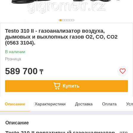
Testo 310 II - газоанализатор воздуха,
дымовых и выхлопных газов O2, CO, CO2
(0563 3104).
В наличии
Розница
589 700
₸
Купить
Описание
Характеристики
Доставка
Оплата
Усл
Описание
Testo 310-II портативный газоанализатор
- это