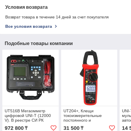
Условия возврата
Возврат товара в течение 14 дней за счет покупателя
Все условия возврата
Подобные товары компании
UT516B Мегаомметр
UT204+, Клещи
UNI
цифровой UNI-T (12000
токоизмерительные
муль
V). В реестре СИ РК
постоянного и
авт
переменного тока True
диап
972 800
31 500
14 
₸
₸
RMS. В реестре СИ РК
NCV.