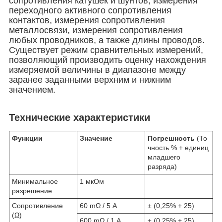
сопротивления катушек и шунтов, измерения
переходного активного сопротивления
контактов, измерения сопротивления
металлосвязи, измерения сопротивления
любых проводников, а также длины проводов.
Существует режим сравнительных измерений,
позволяющий производить оценку нахождения
измеряемой величины в диапазоне между
заранее заданными верхним и нижним
значением.
Технические характеристики
Функции
Значение
Погрешность
(То
чность % + единиц
младшего
разряда)
Минимальное
1 мкОм
разрешение
Сопротивление
60 mΩ / 5 A
± (0,25% + 25)
(Ω)
600 mΩ / 1 A
± (0,25% + 25)