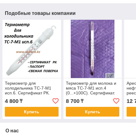
Подобные товары компании
Термометр для
Термометр для молока и
Арео
холодильника ТС-7-М1
мяса ТС-7-М1 исп.4
нефт
исп.6. Сертификат РК.
(0...+100С). Сертификат.
реес
Свежая поверка. Доставка
Паспорт. Поверка.
4 800
8 700
12 
₸
₸
по РК
Купить
Купить
О нас