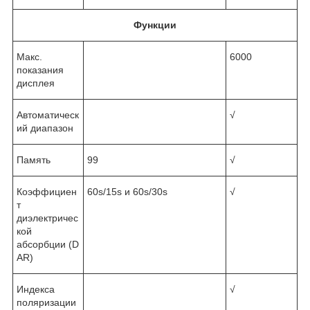
Функции
Макс.
6000
показания
дисплея
Автоматическ
√
ий диапазон
Память
99
√
Коэффициен
60s/15s и 60s/30s
√
т
диэлектричес
кой
абсорбции (D
AR)
Индекса
√
поляризации