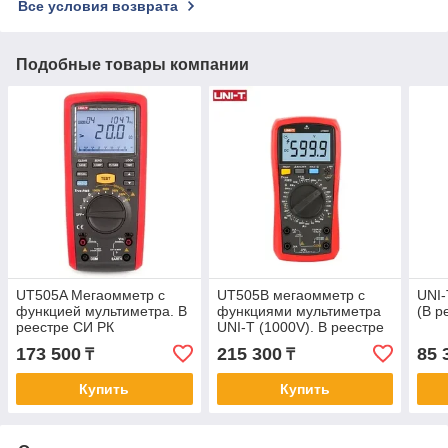
Все условия возврата
Подобные товары компании
UT505A Мегаомметр с
UT505B мегаомметр с
UNI
функцией мультиметра. В
функциями мультиметра
(В р
реестре СИ РК
UNI-T (1000V). В реестре
СИ РК
173 500
215 300
85 
₸
₸
Купить
Купить