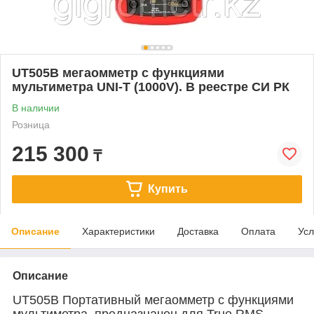
UT505B мегаомметр с функциями
мультиметра UNI-T (1000V). В реестре СИ РК
В наличии
Розница
215 300
₸
Купить
Описание
Характеристики
Доставка
Оплата
Усл
Описание
UT505B
Портативный мегаомметр с функциями
мультиметра предназначен для True RMS