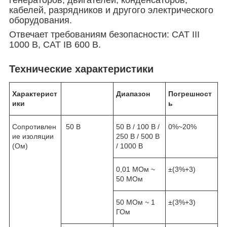
кабелей, разрядников и другого электрического
оборудования.
Отвечает требованиям безопасности: CAT III
1000 В, CAT IВ 600 В.
Технические характеристики
Характерист
Диапазон
Погрешност
ики
ь
Сопротивлен
50 В
50 В / 100 В /
0%~20%
ие изоляции
250 В / 500 В
(Ом)
/ 1000 В
0,01 МОм ~
±(3%+3)
50 МОм
50 МОм ~ 1
±(3%+3)
ГОм