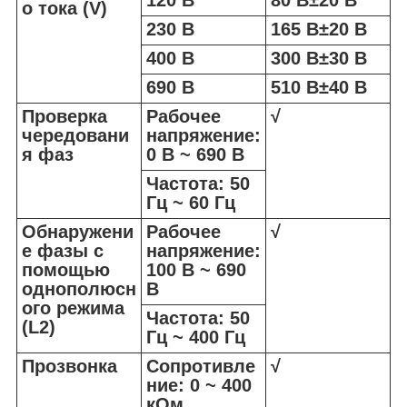
120 В
80 В±20 В
о тока (V)
230 В
165 В±20 В
400 В
300 В±30 В
690 В
510 В±40 В
Проверка
Рабочее
√
чередовани
напряжение:
я фаз
0 В ~ 690 В
Частота: 50
Гц ~ 60 Гц
Обнаружени
Рабочее
√
е фазы с
напряжение:
помощью
100 В ~ 690
однополюсн
В
ого режима
Частота: 50
(L2)
Гц ~ 400 Гц
Прозвонка
Сопротивле
√
ние: 0 ~ 400
кОм