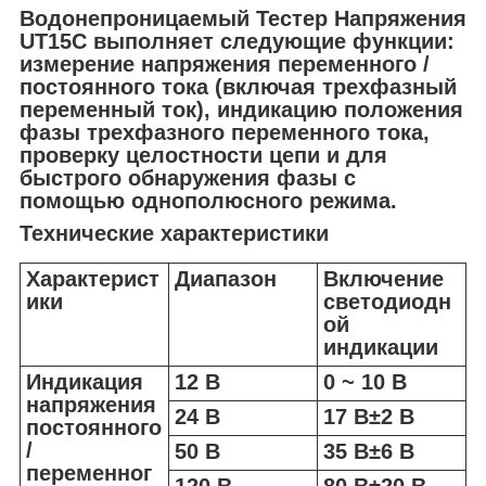
Водонепроницаемый Тестер Напряжения
UT15C выполняет следующие функции:
измерение напряжения переменного /
постоянного тока (включая трехфазный
переменный ток), индикацию положения
фазы трехфазного переменного тока,
проверку целостности цепи и для
быстрого обнаружения фазы с
помощью однополюсного режима.
Технические характеристики
Характерист
Диапазон
Включение
ики
светодиодн
ой
индикации
Индикация
12 В
0 ~ 10 В
напряжения
24 В
17 В±2 В
постоянного
/
50 В
35 В±6 В
переменног