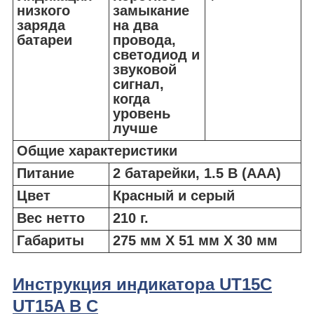
низкого
замыкание
заряда
на два
батареи
провода,
светодиод и
звуковой
сигнал,
когда
уровень
лучше
Общие характеристики
Питание
2 батарейки, 1.5 В (AAA)
Цвет
Красный и серый
Вес нетто
210 г.
Габариты
275 мм X 51 мм X 30 мм
Инструкция индикатора UT15C
UT15A B C