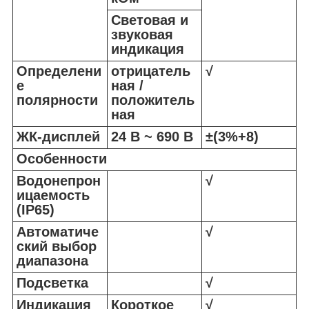
Световая и
звуковая
индикация
Определени
отрицатель
√
е
ная /
полярности
положитель
ная
ЖК-дисплей
24 В ~ 690 В
±(3%+8)
Особенности
Водонепрон
√
ицаемость
(IP65)
Автоматиче
√
ский выбор
диапазона
Подсветка
√
Индикация
Короткое
√