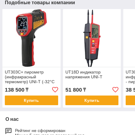
Подобные товары компании
UT303C+ пирометр
UT18D индикатор
UT3
(инфракрасный
напряжения UNI-T
инф
термометр) UNI-T (-32°С
- пи
+1300°С). В реестре СИ
600º
138 500
51 800
38 
₸
₸
РК.
Купить
Купить
О нас
Рейтинг не сформирован