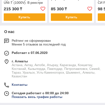
UNI-T (1000V). В реестре
СИ 
СИ РК
215 300
85 300
98 
₸
₸
Купить
Купить
О нас
Рейтинг не сформирован
Менее 5 отзывов за последний год
Работает с 07.06.2020
г. Алматы
Астана, Актау, Актобе, Атырау, Караганда, Кокшетау,
Костанай, Кызылорда, Павлодар, Петропавловск, Семей,
Тараз, Уральск, Усть-Каменогорск, Шымкент,, Алматы,
Казахстан
Контакты
Сегодня работает с 00:00 до 24:00
Показать весь график работы