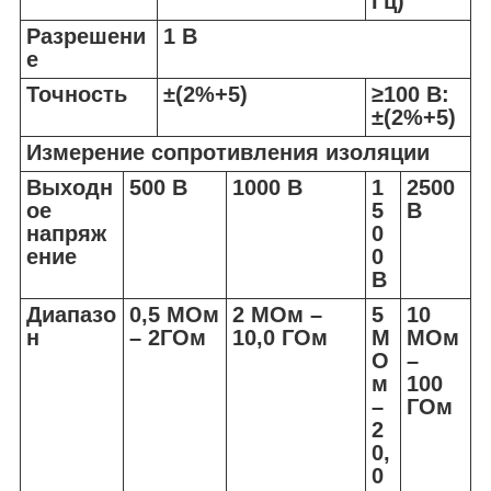
Гц)
Разрешени
1 В
е
Точность
±(2%+5)
≥100 В:
±(2%+5)
Измерение сопротивления изоляции
Выходн
500 В
1000 В
1
2500
ое
5
В
напряж
0
ение
0
В
Диапазо
0,5 МОм
2 МОм –
5
10
н
– 2ГОм
10,0 ГОм
М
МОм
О
–
м
100
–
ГОм
2
0,
0