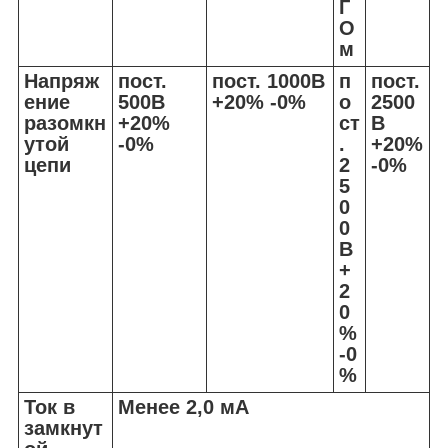
Г
О
м
Напряж
пост.
пост. 1000В
п
пост.
ение
500В
+20% -0%
о
2500
разомкн
+20%
ст
В
утой
-0%
.
+20%
цепи
2
-0%
5
0
0
В
+
2
0
%
-0
%
Ток в
Менее 2,0 мА
замкнут