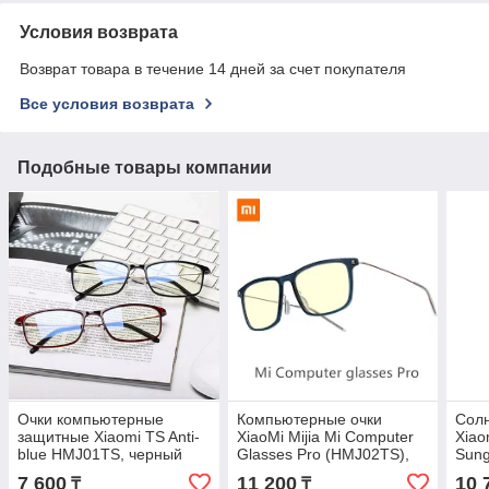
Условия возврата
Возврат товара в течение 14 дней за счет покупателя
Все условия возврата
Подобные товары компании
Очки компьютерные
Компьютерные очки
Сол
защитные Xiaomi TS Anti-
XiaoMi Mijia Mi Computer
Xiao
blue HMJ01TS, черный
Glasses Pro (HMJ02TS),
Sung
Dark Blue
7 600
11 200
10 
₸
₸