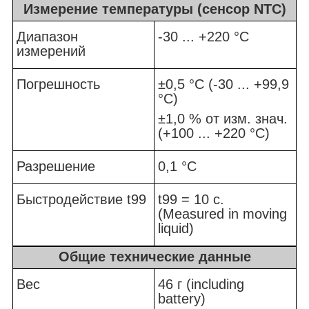
Измерение температуры (сенсор NTC)
Диапазон
-30 ... +220 °C
измерений
Погрешность
±0,5 °C (-30 ... +99,9
°C)
±1,0 % от изм. знач.
(+100 ... +220 °C)
Разрешение
0,1 °C
Быстродействие t99
t99 = 10 с.
(Measured in moving
liquid)
Общие технические данные
Вес
46 г (including
battery)