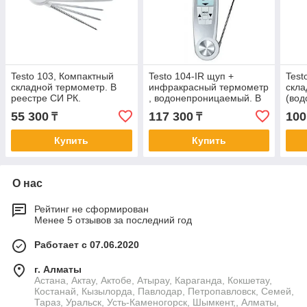
Testo 103, Компактный
Testo 104-IR щуп +
Test
складной термометр. В
инфракрасный термометр
скла
реестре СИ РК.
, водонепроницаемый. В
(вод
реестре СИ РК
Внес
55 300
117 300
100
₸
₸
Купить
Купить
О нас
Рейтинг не сформирован
Менее 5 отзывов за последний год
Работает с 07.06.2020
г. Алматы
Астана, Актау, Актобе, Атырау, Караганда, Кокшетау,
Костанай, Кызылорда, Павлодар, Петропавловск, Семей,
Тараз, Уральск, Усть-Каменогорск, Шымкент,, Алматы,