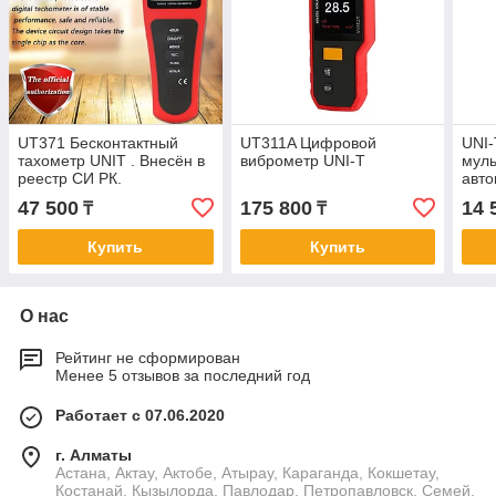
UT371 Бесконтактный
UT311A Цифровой
UNI
тахометр UNIT . Внесён в
виброметр UNI-T
муль
реестр СИ РК.
авт
диап
47 500
175 800
14 
₸
₸
NCV.
РК
Купить
Купить
О нас
Рейтинг не сформирован
Менее 5 отзывов за последний год
Работает с 07.06.2020
г. Алматы
Астана, Актау, Актобе, Атырау, Караганда, Кокшетау,
Костанай, Кызылорда, Павлодар, Петропавловск, Семей,