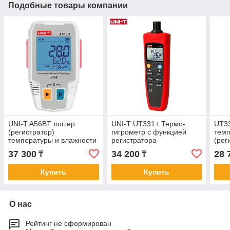
Подобные товары компании
UNI-T A56BT логгер
UNI-T UT331+ Термо-
UT3
(регистратор)
гигрометр с функцией
темп
температуры и влажности
регистратора
(рег
37 300
34 200
28 
₸
₸
Купить
Купить
О нас
Рейтинг не сформирован