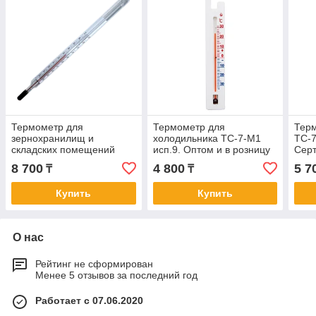
Термометр для
Термометр для
Тер
зернохранилищ и
холодильника ТС-7-М1
ТС-7
складских помещений
исп.9. Оптом и в розницу
Серт
ТС-7-М1 исп.2. В реестре
пове
8 700
4 800
5 7
₸
₸
СИ РК
Каза
Купить
Купить
О нас
Рейтинг не сформирован
Менее 5 отзывов за последний год
Работает с 07.06.2020