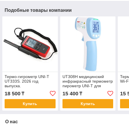
Подобные товары компании
Термо-гигрометр UNI-T
UT308H медицинский
Терм
UT333S. 2026 год
инфракрасный термометр
Wi-F
выпуска.
пирометр UNI-T для
измерения температуры
18 500
15 400
15 
₸
₸
человека.
Купить
Купить
О нас