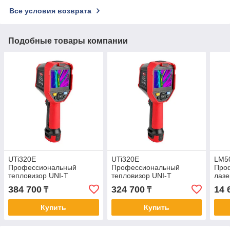
Все условия возврата
Подобные товары компании
UTi320E
UTi320E
LM5
Профессиональный
Профессиональный
Про
тепловизор UNI-T
тепловизор UNI-T
лазе
T (р
384 700
324 700
14 
₸
₸
объе
Купить
Купить