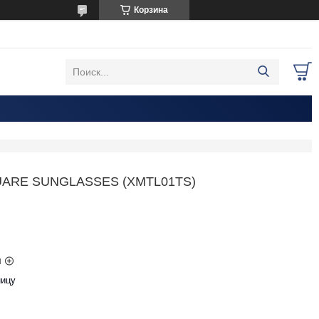
Корзина
ARE SUNGLASSES (XMTL01TS)
ы
ницу